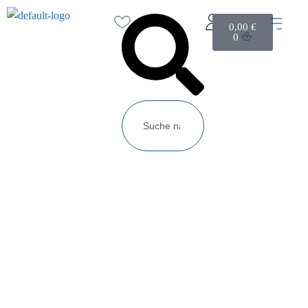
0,00
€
0