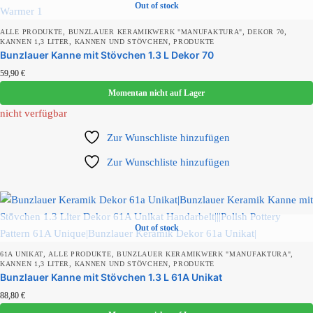
Out of stock
Produkt Schlagwörter
,
,
,
ALLE PRODUKTE
BUNZLAUER KERAMIKWERK "MANUFAKTURA"
DEKOR 70
,
,
KANNEN 1,3 LITER
KANNEN UND STÖVCHEN
PRODUKTE
Bunzlauer Kanne mit Stövchen 1.3 L Dekor 70
59,90
€
Produkt Bunzlauer Werk
Momentan nicht auf Lager
nicht verfügbar
Zur Wunschliste hinzufügen
Produkt Durchmesser
Zur Wunschliste hinzufügen
Produkt Farbe
Out of stock
,
,
,
61A UNIKAT
ALLE PRODUKTE
BUNZLAUER KERAMIKWERK "MANUFAKTURA"
,
,
KANNEN 1,3 LITER
KANNEN UND STÖVCHEN
PRODUKTE
Produkt Form
Bunzlauer Kanne mit Stövchen 1.3 L 61A Unikat
88,80
€