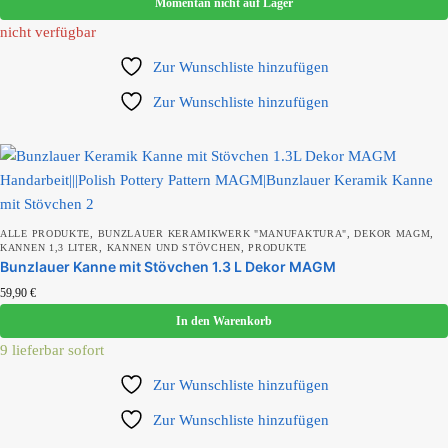
Momentan nicht auf Lager
nicht verfügbar
Produkt Füllmenge
Zur Wunschliste hinzufügen
Zur Wunschliste hinzufügen
Produkt Kollektion
Produkt Motiv
,
,
,
ALLE PRODUKTE
BUNZLAUER KERAMIKWERK "MANUFAKTURA"
DEKOR MAGM
,
,
KANNEN 1,3 LITER
KANNEN UND STÖVCHEN
PRODUKTE
Bunzlauer Kanne mit Stövchen 1.3 L Dekor MAGM
59,90
€
Produkt Set-Größe
In den Warenkorb
9 lieferbar sofort
Zur Wunschliste hinzufügen
Zur Wunschliste hinzufügen