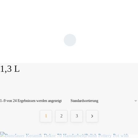
1,3 L
1–9 von 24 Ergebnissen werden angezeigt
Produktkategorien
1
2
3