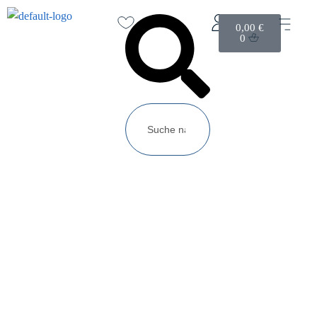
0,00
€
0