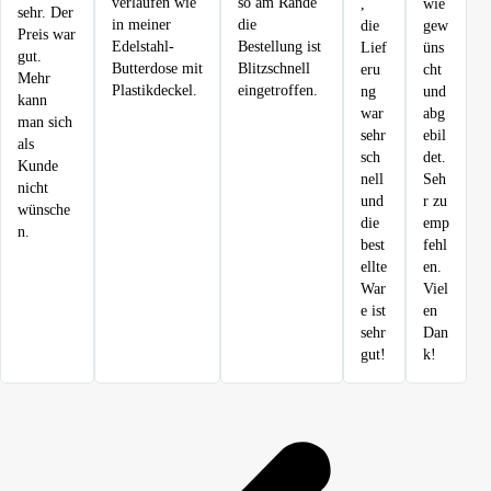
verlaufen wie
so am Rande
,
wie
sehr. Der
in meiner
die
die
gew
Preis war
Edelstahl-
Bestellung ist
Lief
üns
gut.
Butterdose mit
Blitzschnell
eru
cht
Mehr
Plastikdeckel.
eingetroffen.
ng
und
kann
war
abg
man sich
sehr
ebil
als
sch
det.
Kunde
nell
Seh
nicht
und
r zu
wünsche
die
emp
n.
best
fehl
ellte
en.
War
Viel
e ist
en
sehr
Dan
gut!
k!