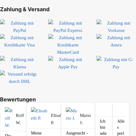
Zahlung & Versand
Bewertungen
Rolf
Elisabeth
Mario
Ich
Alle
W.
P.
J.
bin
s
Meine
Ausgesucht -
sehr
perf
Die