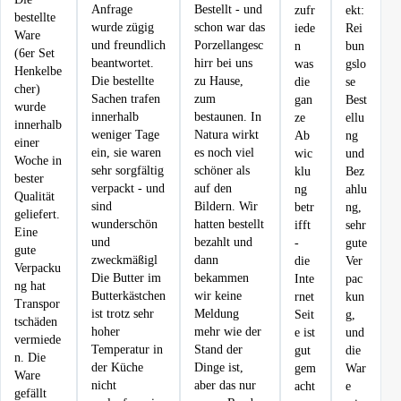
Anfrage
Bestellt - und
zufr
ekt:
bestellte
wurde zügig
schon war das
iede
Rei
Ware
und freundlich
Porzellangesc
n
bun
(6er Set
beantwortet.
hirr bei uns
was
gslo
Henkelbe
Die bestellte
zu Hause,
die
se
cher)
Sachen trafen
zum
gan
Best
wurde
innerhalb
bestaunen. In
ze
ellu
innerhalb
weniger Tage
Natura wirkt
Ab
ng
einer
ein, sie waren
es noch viel
wic
und
Woche in
sehr sorgfältig
schöner als
klu
Bez
bester
verpackt - und
auf den
ng
ahlu
Qualität
sind
Bildern. Wir
betr
ng,
geliefert.
wunderschön
hatten bestellt
ifft
sehr
Eine
und
bezahlt und
-
gute
gute
zweckmäßigl
dann
die
Ver
Verpacku
Die Butter im
bekammen
Inte
pac
ng hat
Butterkästchen
wir keine
rnet
kun
Transpor
ist trotz sehr
Meldung
Seit
g,
tschäden
hoher
mehr wie der
e ist
und
vermiede
Temperatur in
Stand der
gut
die
n. Die
der Küche
Dinge ist,
gem
War
Ware
nicht
aber das nur
acht
e
gefällt