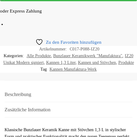
oder Express Zahlung
Zu den Favoriten hinzufügen
Artikelnummer:
C017-P088-IZ20
Kategorien:
Alle Produkte
,
Bunzlauer Keramikwerk "Manufaktura"
,
IZ20
Unikat Modern signiert
,
Kannen 1,3 Liter
,
Kannen und Stövchen
,
Produkte
Tag
Kannen Manufaktura-Werk
Beschreibung
Zusätzliche Information
Klassische Bunzlauer Keramik Kanne mit Stövchen 1,3 L in stylischer
Form und praktischer Funktionalität macht den puren Teegenuss perfekt.