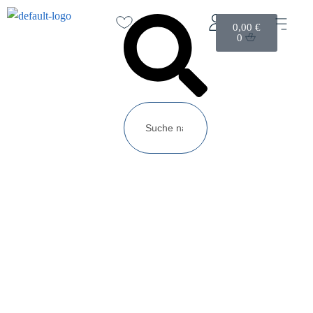
0,00
€
0