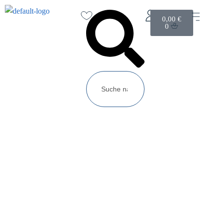
0,00
€
0