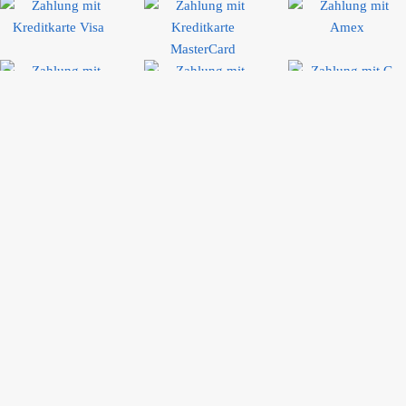
Bewertungen
Rolf W.
Die bestellte Ware (6er Set Henkelbecher) wurde innerhalb einer Woche
in bester Qualität geliefert. Eine gute Verpackung hat Transportschäden
vermieden. Die Ware gefällt sehr. Der Preis war gut. Mehr kann man
sich als Kunde nicht wünschen.
Ihr Einkauf ist geschützt