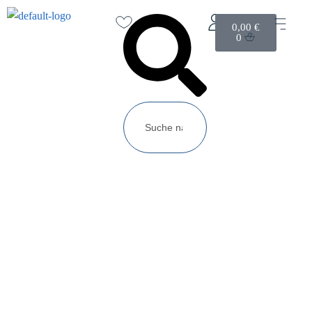
0,00
€
0