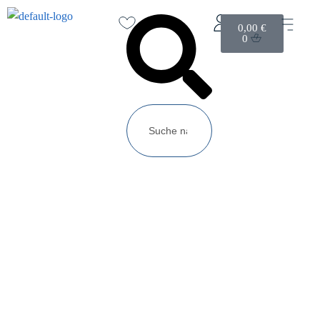
0,00
€
0