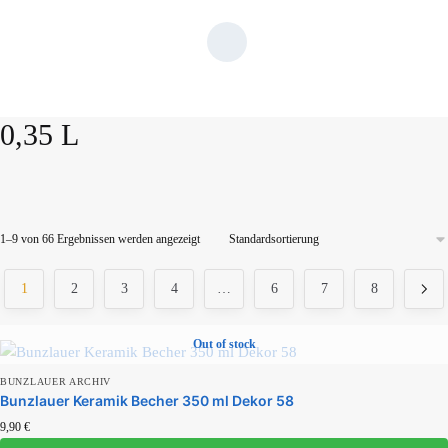
0,35 L
1–9 von 66 Ergebnissen werden angezeigt
Produktkategorien
1
2
3
4
…
6
7
8
Out of stock
Produkt Schlagwörter
BUNZLAUER ARCHIV
Bunzlauer Keramik Becher 350 ml Dekor 58
9,90
€