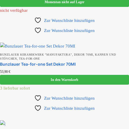
Momentan nicht auf Lager
Produkt Bunzlauer Werk
nicht verfügbar
Zur Wunschliste hinzufügen
Zur Wunschliste hinzufügen
Produkt Durchmesser
,
,
BUNZLAUER KERAMIKWERK "MANUFAKTURA"
DEKOR 70MI
KANNEN UND
,
STÖVCHEN
TEA-FOR-ONE
Produkt Farbe
Bunzlauer Tea-for-one Set Dekor 70MI
53,90
€
In den Warenkorb
Produkt Form
3 lieferbar sofort
Zur Wunschliste hinzufügen
Zur Wunschliste hinzufügen
Produkt Füllmenge