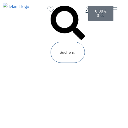
0,00
€
0