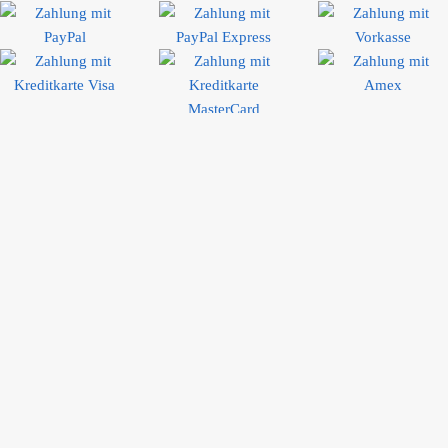
Bewertungen
Rolf W.
Die bestellte Ware (6er Set Henkelbecher) wurde innerhalb einer
Woche in bester Qualität geliefert. Eine gute Verpackung hat
Transportschäden vermieden. Die Ware gefällt sehr. Der Preis war
gut. Mehr kann man sich als Kunde nicht wünschen.