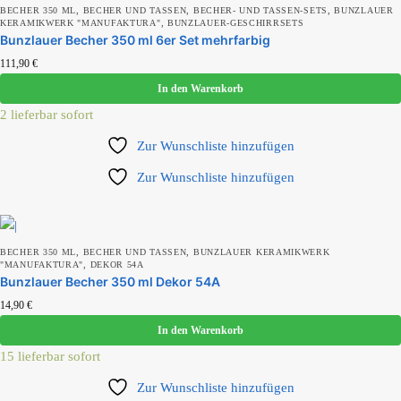
,
,
,
BECHER 350 ML
BECHER UND TASSEN
BECHER- UND TASSEN-SETS
BUNZLAUER
,
KERAMIKWERK "MANUFAKTURA"
BUNZLAUER-GESCHIRRSETS
Produkt Kollektion
Bunzlauer Becher 350 ml 6er Set mehrfarbig
111,90
€
In den Warenkorb
2 lieferbar sofort
Produkt Motiv
Zur Wunschliste hinzufügen
Zur Wunschliste hinzufügen
Produkt Set-Größe
,
,
BECHER 350 ML
BECHER UND TASSEN
BUNZLAUER KERAMIKWERK
,
"MANUFAKTURA"
DEKOR 54A
Bunzlauer Becher 350 ml Dekor 54A
14,90
€
In den Warenkorb
15 lieferbar sofort
Zur Wunschliste hinzufügen