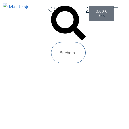
0,00
€
0