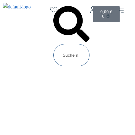
0,00
€
0