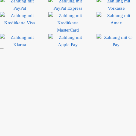
Bewertungen
Rolf W.
Die bestellte Ware (6er Set Henkelbecher) wurde innerhalb einer Woche
in bester Qualität geliefert. Eine gute Verpackung hat Transportschäden
vermieden. Die Ware gefällt sehr. Der Preis war gut. Mehr kann man
sich als Kunde nicht wünschen.