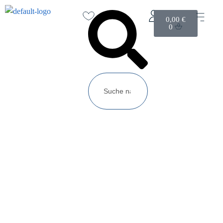
0,00
€
0