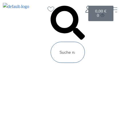
0,00
€
0