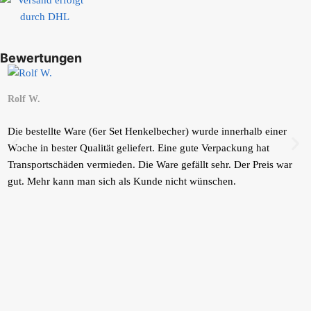
Bewertungen
Rolf W.
E
Die bestellte Ware (6er Set Henkelbecher) wurde innerhalb einer
M
Woche in bester Qualität geliefert. Eine gute Verpackung hat
b
Transportschäden vermieden. Die Ware gefällt sehr. Der Preis war
s
gut. Mehr kann man sich als Kunde nicht wünschen.
B
K
P
Ihr Einkauf ist geschützt