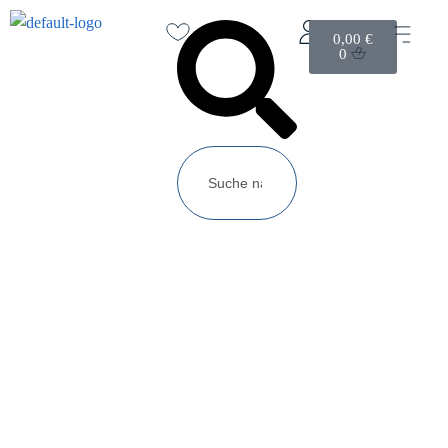
0,00
€
0