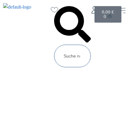
0,00
€
0