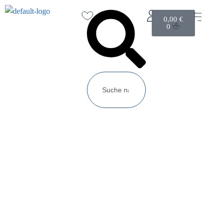
0,00
€
0