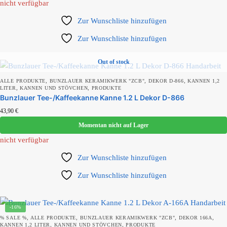
Produkt Motiv
nicht verfügbar
Zur Wunschliste hinzufügen
Zur Wunschliste hinzufügen
Produkt Set-Größe
Out of stock
,
,
,
ALLE PRODUKTE
BUNZLAUER KERAMIKWERK "ZCB"
DEKOR D-866
KANNEN 1,2
,
,
LITER
KANNEN UND STÖVCHEN
PRODUKTE
Bunzlauer Tee-/Kaffeekanne Kanne 1.2 L Dekor D-866
43,90
€
Momentan nicht auf Lager
nicht verfügbar
Zur Wunschliste hinzufügen
Zur Wunschliste hinzufügen
-16%
,
,
,
,
% SALE %
ALLE PRODUKTE
BUNZLAUER KERAMIKWERK "ZCB"
DEKOR 166A
,
,
KANNEN 1,2 LITER
KANNEN UND STÖVCHEN
PRODUKTE