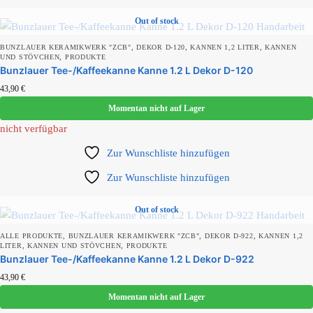
Out of stock
,
,
,
BUNZLAUER KERAMIKWERK "ZCB"
DEKOR D-120
KANNEN 1,2 LITER
KANNEN
Produkt Farbe
,
UND STÖVCHEN
PRODUKTE
Bunzlauer Tee-/Kaffeekanne Kanne 1.2 L Dekor D-120
43,90
€
Momentan nicht auf Lager
Produkt Form
nicht verfügbar
Zur Wunschliste hinzufügen
Zur Wunschliste hinzufügen
Produkt Füllmenge
Out of stock
,
,
,
ALLE PRODUKTE
BUNZLAUER KERAMIKWERK "ZCB"
DEKOR D-922
KANNEN 1,2
Produkt Kollektion
,
,
LITER
KANNEN UND STÖVCHEN
PRODUKTE
Bunzlauer Tee-/Kaffeekanne Kanne 1.2 L Dekor D-922
43,90
€
Momentan nicht auf Lager