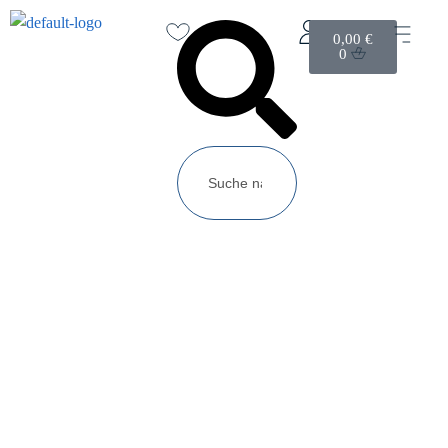
0,00
€
0