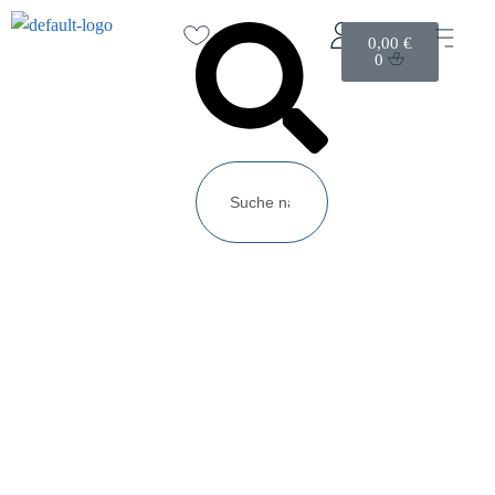
0,00
€
0