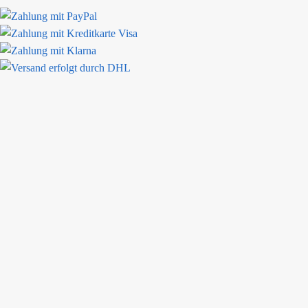
Bewertungen
Rolf W.
Die bestellte Ware (6er Set Henkelbecher) wurde innerhalb einer Woche
sich als Kunde nicht wünschen.
Ihr Einkauf ist geschützt
© 2024 bunzlauerhandwerk.de. All Rights Reserved