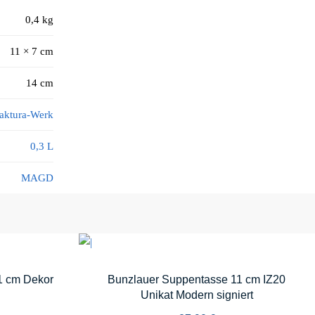
0,4 kg
11 × 7 cm
14 cm
aktura-Werk
0,3 L
MAGD
1 cm Dekor
Bunzlauer Suppentasse 11 cm IZ20
Unikat Modern signiert