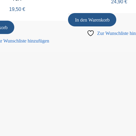
24,90
€
19,50
€
In den Warenkorb
korb
Zur Wunschliste hi
r Wunschliste hinzufügen