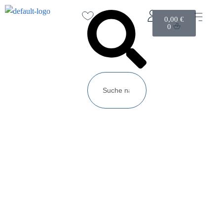
0,00
€
0