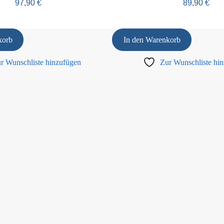
97,90
€
89,90
€
korb
In den Warenkorb
r Wunschliste hinzufügen
Zur Wunschliste hi