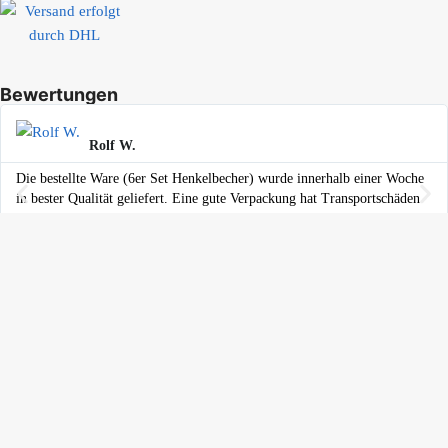
Bewertungen
Rolf W.
Die bestellte Ware (6er Set Henkelbecher) wurde innerhalb einer Woche
in bester Qualität geliefert. Eine gute Verpackung hat Transportschäden
vermieden. Die Ware gefällt sehr. Der Preis war gut. Mehr kann man
sich als Kunde nicht wünschen.
Ihr Einkauf ist geschützt
© 2024 bunzlauerhandwerk.de. All Rights Reserved