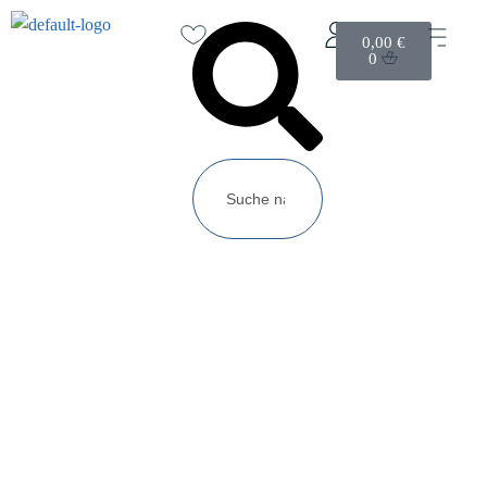
0,00
€
0