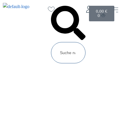
0,00
€
0