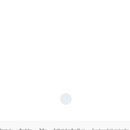
/
/
/
/