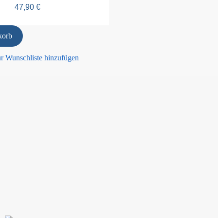
47,90
€
korb
r Wunschliste hinzufügen