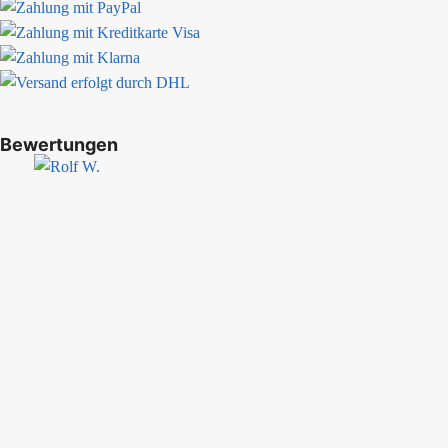
Bewertungen
Rolf W.
Die bestellte Ware (6er Set Henkelbecher) wurde innerhalb einer 
Mehr kann man sich als Kunde nicht wünschen.
Ihr Einkauf ist geschützt
© 2024 bunzlauerhandwerk.de. All Rights Reserved