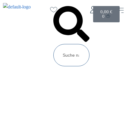
0,00
€
0