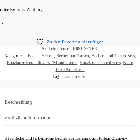
oder Express Zahlung
Zu den Favoriten hinzufügen
Artikelnummer:
K081-SET6KL
Kategorien:
Becher 300 ml
,
Becher und Tassen
,
Becher- und Tassen-Sets
,
Bunzlauer Keramikwerk "Manufaktura"
,
Bunzlauer-Geschirrsets
,
Kolor
Love Kollektion
Tag
Tassen 6er-Set
Beschreibung
Zusätzliche Information
6 fröhliche und farbenfrohe Becher aus Keramik mit tollem Blumen-