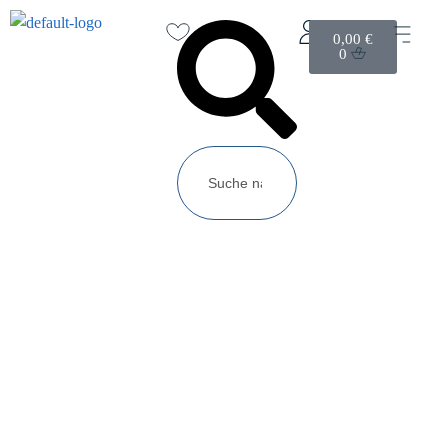
0,00
€
0