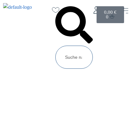
0,00
€
0