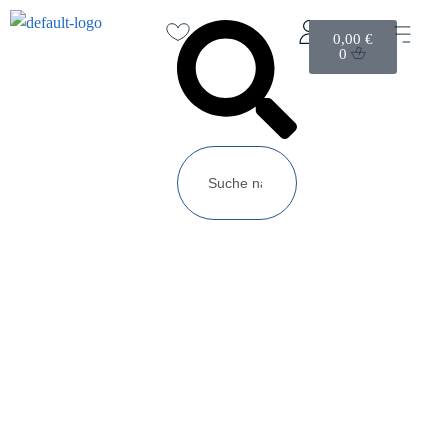
0,00
€
0