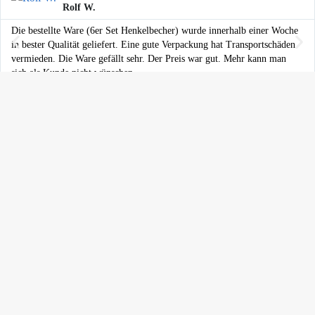
Rolf W.
Die bestellte Ware (6er Set Henkelbecher) wurde innerhalb einer Woche
in bester Qualität geliefert. Eine gute Verpackung hat Transportschäden
vermieden. Die Ware gefällt sehr. Der Preis war gut. Mehr kann man
sich als Kunde nicht wünschen.
Ihr Einkauf ist geschützt
© 2024 bunzlauerhandwerk.de. All Rights Reserved
Web Design L4web