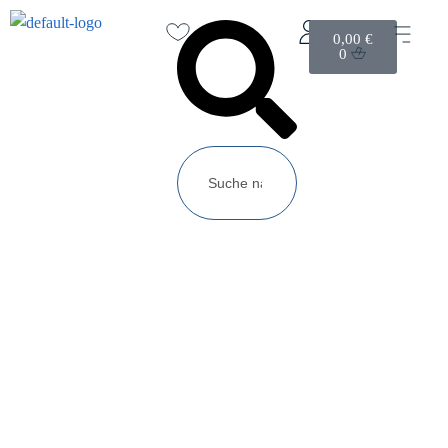
0,00
€
0