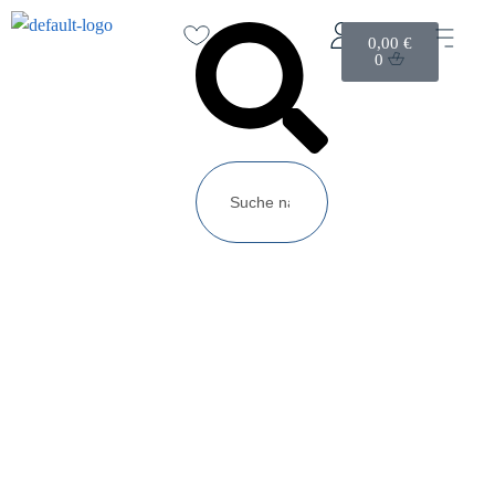
0,00
€
0