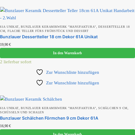
Produkt Kollektion
,
,
61A UNIKAT
BUNZLAUER KERAMIKWERK "MANUFAKTURA"
DESSERTTELLER 18
,
CM
FLACHE TELLER FÜRS FRÜHSTÜCK UND DESSERT
Bunzlauer Dessertteller 18 cm Dekor 61A Unikat
19,90
€
Produkt Motiv
In den Warenkorb
2 lieferbar sofort
Zur Wunschliste hinzufügen
Produkt Set-Größe
Zur Wunschliste hinzufügen
,
,
,
61A UNIKAT
BUNZLAUER KERAMIKWERK "MANUFAKTURA"
SCHÄLCHEN 9 CM
SCHÜSSELN UND SCHALEN
Bunzlauer Schälchen Förmchen 9 cm Dekor 61A
16,90
€
In den Warenkorb