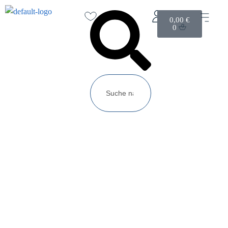
0,00
€
0